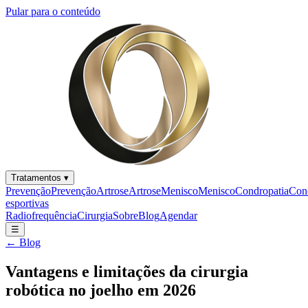
Pular para o conteúdo
Tratamentos
▾
Prevenção
Prevenção
Artrose
Artrose
Menisco
Menisco
Condropatia
Con
esportivas
Radiofrequência
Cirurgia
Sobre
Blog
Agendar
☰
← Blog
Vantagens e limitações da cirurgia
robótica no joelho em 2026