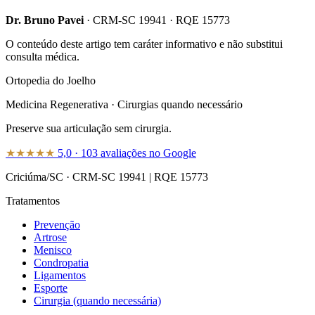
Dr. Bruno Pavei
·
CRM-SC 19941
·
RQE 15773
O conteúdo deste artigo tem caráter informativo e não substitui
consulta médica.
Ortopedia do Joelho
Medicina Regenerativa · Cirurgias quando necessário
Preserve sua articulação sem cirurgia.
★★★★★
5,0
·
103
avaliações no Google
Criciúma/SC
·
CRM-SC 19941
|
RQE 15773
Tratamentos
Prevenção
Artrose
Menisco
Condropatia
Ligamentos
Esporte
Cirurgia (quando necessária)