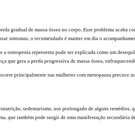
erda gradual de massa óssea no corpo. Esse problema acaba co
ausar sintomas, o recomendado é manter em dia o acompanhament
e a osteopenia representa pode ser explicada como um desequil
nça que gera a perda progressiva de massa óssea, enfraquecendo
 ocorre principalmente nas mulheres com menopausa precoce o
snutrição, sedentarismo, uso prolongado de alguns remédios, qu
a, que também pode surgir de uma manifestação secundária de 