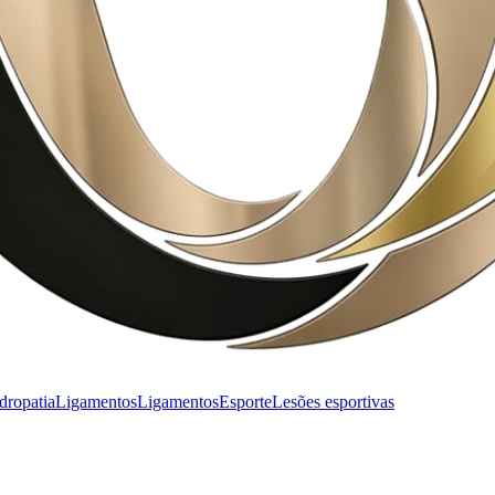
dropatia
Ligamentos
Ligamentos
Esporte
Lesões esportivas