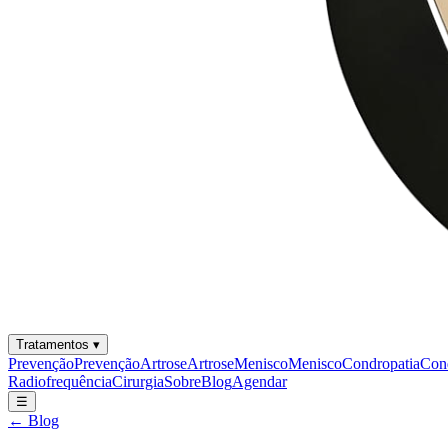
Tratamentos
▾
Prevenção
Prevenção
Artrose
Artrose
Menisco
Menisco
Condropatia
Con
Radiofrequência
Cirurgia
Sobre
Blog
Agendar
☰
← Blog