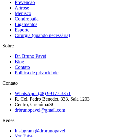
Prevenção
Artrose
Menisco
Condropatia
Ligamentos
Esporte
Cirurgia (quando necessária)
Sobre
Dr. Bruno Pavei
Blog
Contato
Política de privacidade
Contato
WhatsApp:
(48) 99177-3351
R. Cel. Pedro Benedet, 333, Sala 1203
Centro, Criciúma/SC
drbrunopavei@gmail.com
Redes
Instagram @
drbrunopavei
YouTube