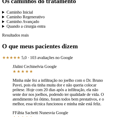
Os caminhos do tratamento
Caminho Inicial
Caminho Regenerativo
Caminho Avançado
Quando a cirurgia entra
Resultados reais
O que meus pacientes dizem
★★★★★
5,0
·
103
avaliações no Google
J
Jalini Cechinel
via Google
★★★★★
Minha mãe fez a infiltração no joelho com o Dr. Bruno
Pavei, pois ela tinha muita dor e não queria colocar
prótese. Hoje com 20 dias após a infiltração, ela não
sente dor nos joelhos, podendo ter qualidade de vida. O
atendimento foi ótimo, foram todos bem prestativos, e o
melhor, essa técnica funcionou e minha mãe está feliz.
F
Fábia Sachetti Nunes
via Google