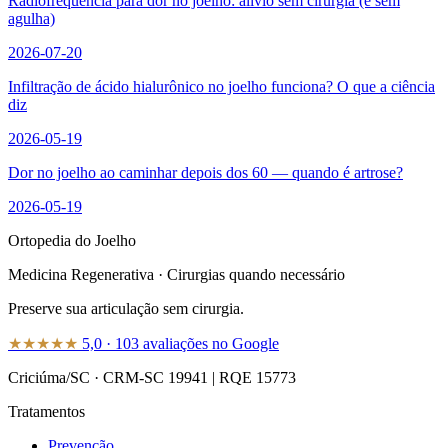
Radiofrequência para dor no joelho: alívio sem cirurgia (e sem
agulha)
2026-07-20
Infiltração de ácido hialurônico no joelho funciona? O que a ciência
diz
2026-05-19
Dor no joelho ao caminhar depois dos 60 — quando é artrose?
2026-05-19
Ortopedia do Joelho
Medicina Regenerativa · Cirurgias quando necessário
Preserve sua articulação sem cirurgia.
★★★★★
5,0
·
103
avaliações no Google
Criciúma/SC
·
CRM-SC 19941
|
RQE 15773
Tratamentos
Prevenção