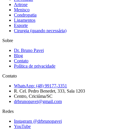
Artrose
Menisco
Condropatia
Ligamentos
Esporte
Cirurgia (quando necessária)
Sobre
Dr. Bruno Pavei
Blog
Contato
Política de privacidade
Contato
WhatsApp:
(48) 99177-3351
R. Cel. Pedro Benedet, 333, Sala 1203
Centro, Criciúma/SC
drbrunopavei@gmail.com
Redes
Instagram @
drbrunopavei
YouTube