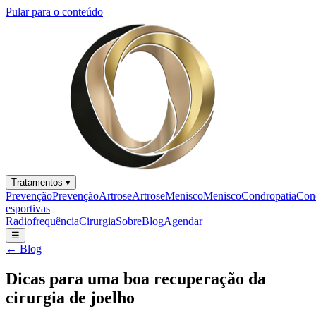
Pular para o conteúdo
Tratamentos
▾
Prevenção
Prevenção
Artrose
Artrose
Menisco
Menisco
Condropatia
Con
esportivas
Radiofrequência
Cirurgia
Sobre
Blog
Agendar
☰
← Blog
Dicas para uma boa recuperação da
cirurgia de joelho